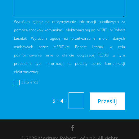
Wyrażam zgodę na otrzymywanie informacji handlowych za
pomocą środków komunikacji elektronicznej od MERITUM Robert
Leśniak. Wyrażam zgodę na przetwarzanie moich danych
osobowych przez MERITUM Robert Leśniak w celu
poinformowania mnie o ofercie dotyczącej RODO, w tym
przesłanie tych informacji na podany adres komunikacji
elektronicznej.
Zatwierdź
=
5 + 4
Prześlij
© 2025 Meritum Robert Leśniak. All rights