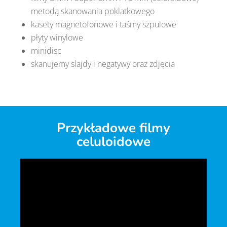
metodą skanowania poklatkowego
kasety magnetofonowe i taśmy szpulowe
płyty winylowe
minidisc
skanujemy slajdy i negatywy oraz zdjęcia
Przykładowe filmy
celuloidowe