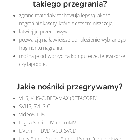
takiego przegrania?
zgrane materiały zachowują lepszą jakość
nagrań niż kasety, które z czasem niszczeją,
łatwiej je przechowywać,
pozwalają na łatwiejsze odnalezienie wybranego
fragmentu nagrania,
można je odtworzyć na komputerze, telewizorze
czy laptopie.
Jakie nośniki przegrywamy?
VHS, VHS-C, BETAMAX (BETACORD)
SVHS, SVHS-C
Video8, Hi8
Digital8, miniDV, microMV
DVD, miniDVD, VCD, SVCD
filmy 8mm
i
Super 8mm
i 16 mm (celuloidowe)