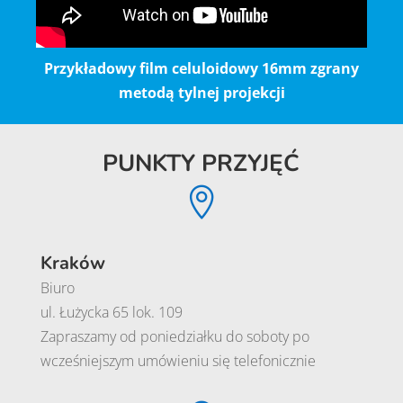
Przykładowy film celuloidowy 16mm zgrany
metodą tylnej projekcji
PUNKTY PRZYJĘĆ

Kraków
Biuro
ul. Łużycka 65 lok. 109
Zapraszamy od poniedziałku do soboty po
wcześniejszym umówieniu się telefonicznie