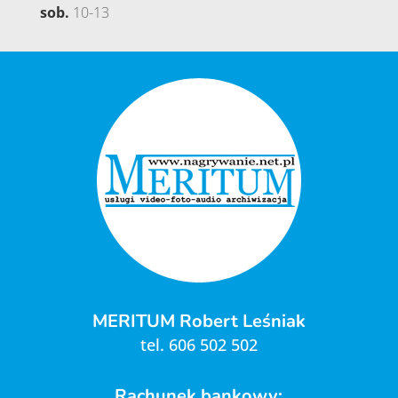
sob.
10-13
MERITUM Robert Leśniak
tel.
606 502 502
Rachunek bankowy: